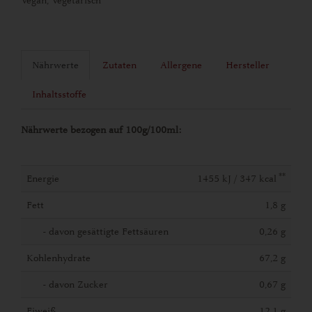
Vegan, Vegetarisch
Nährwerte
Zutaten
Allergene
Hersteller
Inhaltsstoffe
Nährwerte bezogen auf 100g/100ml:
**
Energie
1455 kJ / 347 kcal
Fett
1,8 g
- davon gesättigte Fettsäuren
0,26 g
Kohlenhydrate
67,2 g
- davon Zucker
0,67 g
Eiweiß
12,1 g