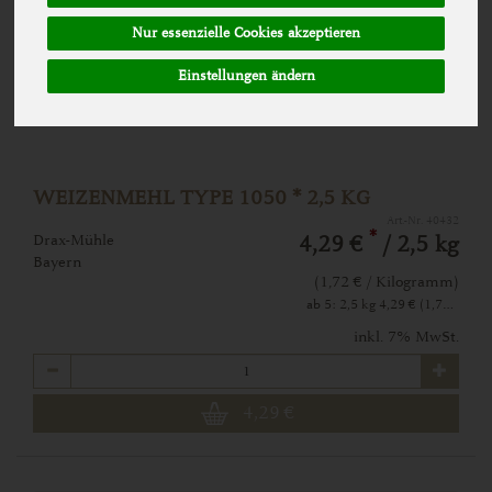
Nur essenzielle Cookies akzeptieren
Einstellungen ändern
WEIZENMEHL TYPE 1050 * 2,5 KG
Art.-Nr. 40432
*
Drax-Mühle
4,29 €
/ 2,5 kg
Bayern
(1,72 € / Kilogramm)
ab 5: 2,5 kg 4,29 € (1,72 € / Kilogramm)
inkl. 7% MwSt.
Anzahl
4,29
€