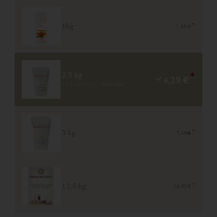
*
1kg
1,89 €
2,5 kg
*
4,29 €
1 * 2,5 kg (1,72 € / Kilogramm)
*
5 kg
7,49 €
*
12,5 kg
16,95 €