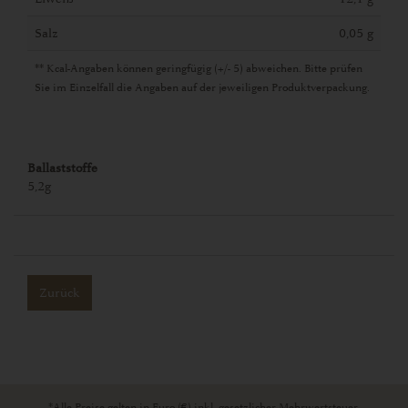
Salz
0,05 g
** Kcal-Angaben können geringfügig (+/- 5) abweichen. Bitte prüfen
Sie im Einzelfall die Angaben auf der jeweiligen Produktverpackung.
Ballaststoffe
5,2g
Zurück
*Alle Preise gelten in Euro (€) inkl. gesetzlicher Mehrwertsteuer,