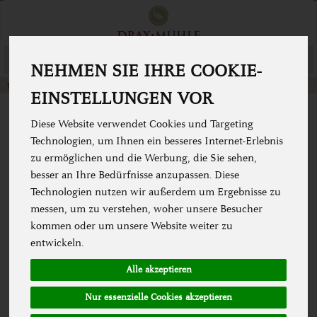
Produkt
Togg
NEHMEN SIE IHRE COOKIE-
cart
EINSTELLUNGEN VOR
Diese Website verwendet Cookies und Targeting
PASSWORT RESET
Technologien, um Ihnen ein besseres Internet-Erlebnis
zu ermöglichen und die Werbung, die Sie sehen,
Bitte tragen Sie hier Ihre E-Mail-Adresse ein. Wir senden
besser an Ihre Bedürfnisse anzupassen. Diese
Ihnen umgehend einen Link zu, über den Sie Ihre E-Mail-
Adresse verifizieren und ein neues Passwort vergeben
Technologien nutzen wir außerdem um Ergebnisse zu
können.
messen, um zu verstehen, woher unsere Besucher
Bitte kontrollieren Sie auch den SPAM-Ordner Ihres E-Mail-
kommen oder um unsere Website weiter zu
Postfaches.
entwickeln.
Sollten Sie bei uns noch kein registrierter Shop-Kunde sein,
Alle akzeptieren
melden Sie sich bitte zuerst als Neukunde an oder
kontaktieren Sie unsere Hotline.
Nur essenzielle Cookies akzeptieren
Eine Neukundenanmeldung ist nur im Rahmen eines