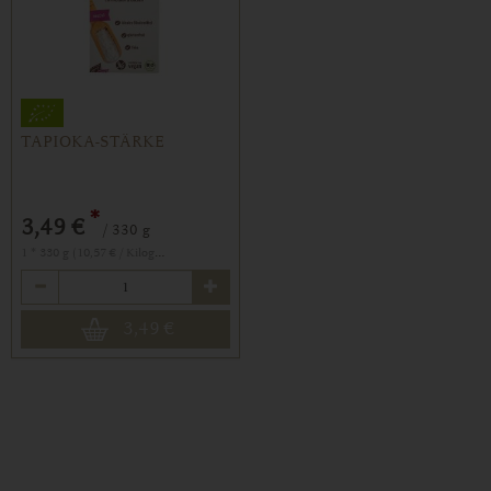
TAPIOKA-STÄRKE
*
3,49 €
/ 330 g
1 * 330 g (10,57 € / Kilogramm)
Anzahl
3,49
€