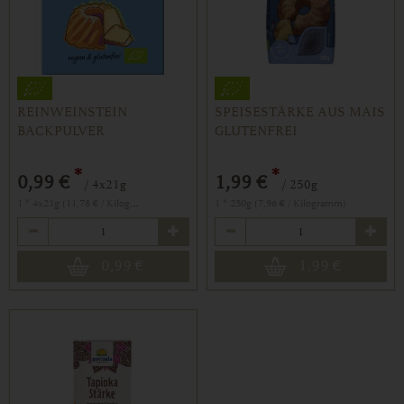
REINWEINSTEIN
SPEISESTÄRKE AUS MAIS
BACKPULVER
GLUTENFREI
*
*
0,99 €
1,99 €
/ 4x21g
/ 250g
1 * 4x21g (11,78 € / Kilogramm)
1 * 250g (7,96 € / Kilogramm)
Anzahl
Anzahl
0,99
€
1,99
€