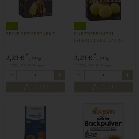
FEINE SPEISESTÄRKE
KARTOFFELMEHL
(STÄRKE) GLUTENFREI
*
*
2,29 €
2,29 €
/ 250g
/ 250g
1 * 250g (9,16 € / Kilogramm)
1 * 250g (9,16 € / Kilogramm)
Anzahl
Anzahl
2,29
€
2,29
€