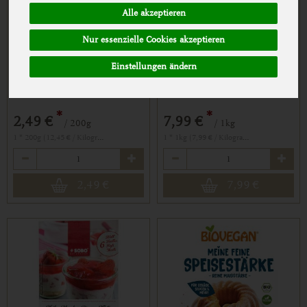
Alle akzeptieren
Nur essenzielle Cookies akzeptieren
Einstellungen ändern
BIO DINKEL PANIERMEHL
BIO REINWEINSTEIN
(SEMMELBRÖSEL)
BACKPULVER 1KG
*
*
2,49 €
7,99 €
/ 200g
/ 1kg
1 * 200g (12,45 € / Kilogramm)
1 * 1kg (7,99 € / Kilogramm)
Anzahl
Anzahl
2,49
€
7,99
€