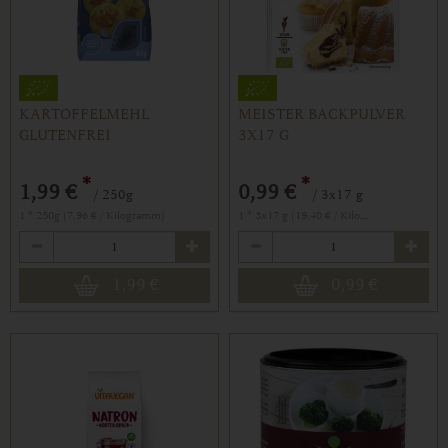
KARTOFFELMEHL
MEISTER BACKPULVER
GLUTENFREI
3X17 G
*
*
1,99 €
0,99 €
/ 250g
/ 3x17 g
1 * 3x17 g (19,40 € / Kilogramm)
1 * 250g (7,96 € / Kilogramm)
Anzahl
Anzahl
1,99
€
0,99
€