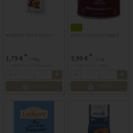
NATRON 100 G KONV.
PFEILWURZELSTÄRKE
*
*
1,79 €
3,99 €
/ 100g
/ 125g
1 * 125g (31,92 € / Kilogramm)
1 * 100g (17,90 € / Kilogramm)
Anzahl
Anzahl
1,79
€
3,99
€