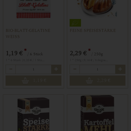
BIO-BLATT-GELATINE
FEINE SPEISESTÄRKE
WEISS
*
*
1,19 €
2,29 €
/ 6 Stück
/ 250g
1 * 6 Stück (0,20 € / 1 Stück)
1 * 250g (9,16 € / Kilogramm)
Anzahl
Anzahl
1,19
€
2,29
€