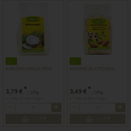
KOKOSRASPELN FEIN
MANDELBLÄTTCHEN
*
*
3,79 €
3,49 €
/ 250g
/ 100g
1 * 250g (15,16 € / Kilogramm)
1 * 100g (34,90 € / Kilogramm)
Anzahl
Anzahl
3,79
€
3,49
€