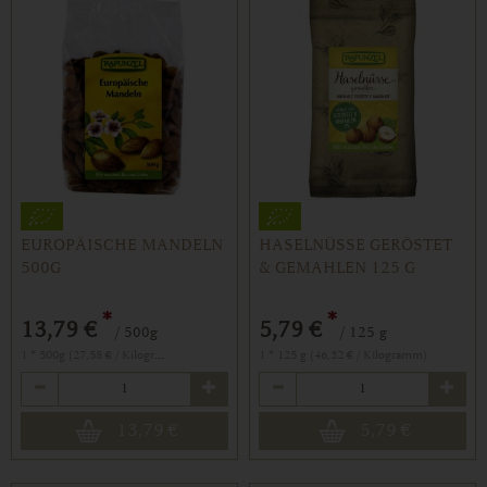
EUROPÄISCHE MANDELN
HASELNÜSSE GERÖSTET
500G
& GEMAHLEN 125 G
*
*
13,79 €
5,79 €
/ 500g
/ 125 g
1 * 500g (27,58 € / Kilogramm)
1 * 125 g (46,32 € / Kilogramm)
Anzahl
Anzahl
13,79
€
5,79
€