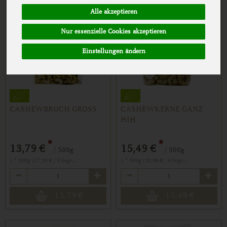
Alle akzeptieren
Nur essenzielle Cookies akzeptieren
Einstellungen ändern
CASHEWBRUCH GROSS
CASHEWKERNE GANZ
HIH
*
*
13,79 €
15,49 €
/ 500g
/ 500g
1 * 500g (27,58 € / Kilogramm)
1 * 500g (30,98 € / Kilogramm)
Anzahl
Anzahl
13,79
€
15,49
€