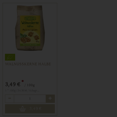
WALNUSSKERNE HALBE
*
3,49 €
/ 100g
1 * 100g (34,90 € / Kilogramm)
Anzahl
3,49
€