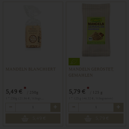
MANDELN BLANCHIERT
MANDELN GERÖSTET,
GEMAHLEN
*
*
5,49 €
5,79 €
/ 250g
/ 125 g
1 * 250g (21,96 € / Kilogramm)
1 * 125 g (46,32 € / Kilogramm)
Anzahl
Anzahl
5,49
€
5,79
€