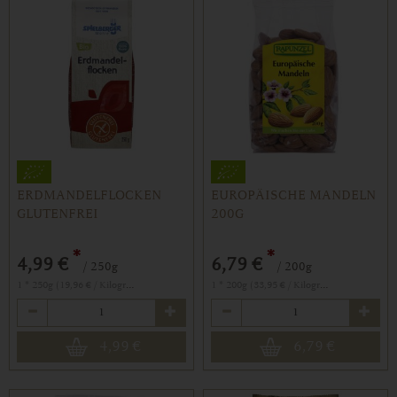
ERDMANDELFLOCKEN
EUROPÄISCHE MANDELN
GLUTENFREI
200G
*
*
4,99 €
6,79 €
/ 250g
/ 200g
1 * 250g (19,96 € / Kilogramm)
1 * 200g (33,95 € / Kilogramm)
Anzahl
Anzahl
4,99
€
6,79
€