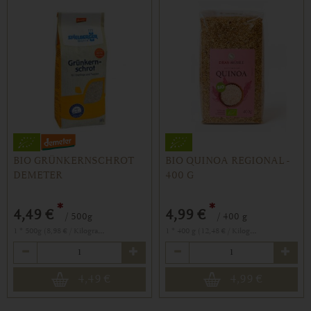
BIO GRÜNKERNSCHROT
BIO QUINOA REGIONAL -
DEMETER
400 G
*
*
4,49 €
4,99 €
/ 500g
/ 400 g
1 * 500g (8,98 € / Kilogramm)
1 * 400 g (12,48 € / Kilogramm)
Anzahl
Anzahl
4,49
€
4,99
€