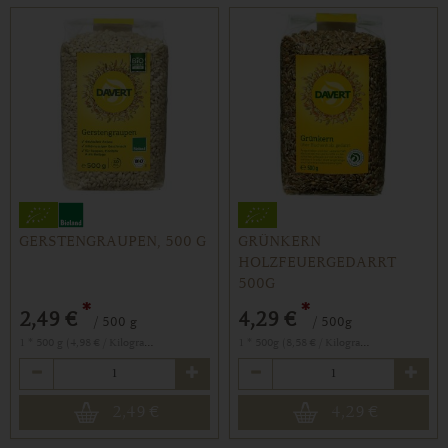
GERSTENGRAUPEN, 500 G
GRÜNKERN
HOLZFEUERGEDARRT
500G
*
*
2,49 €
4,29 €
/ 500 g
/ 500g
1 * 500 g (4,98 € / Kilogramm)
1 * 500g (8,58 € / Kilogramm)
Anzahl
Anzahl
2,49
€
4,29
€