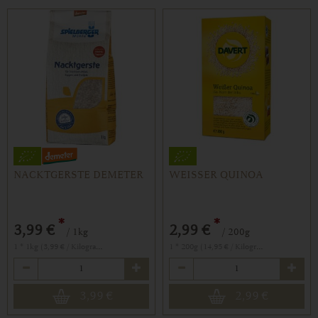
NACKTGERSTE DEMETER
WEISSER QUINOA
*
*
3,99 €
2,99 €
/ 1kg
/ 200g
1 * 1kg (3,99 € / Kilogramm)
1 * 200g (14,95 € / Kilogramm)
Anzahl
Anzahl
3,99
€
2,99
€