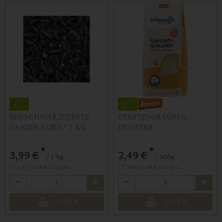
BIO SCHWARZGERSTE
GERSTENGRAUPEN
GANZES KORN * 1 KG
DEMETER
*
*
3,99 €
2,49 €
/ 1 kg
/ 500g
1 * 1 kg (3,99 € / Kilogramm)
1 * 500g (4,98 € / Kilogramm)
Anzahl
Anzahl
3,99
€
2,49
€