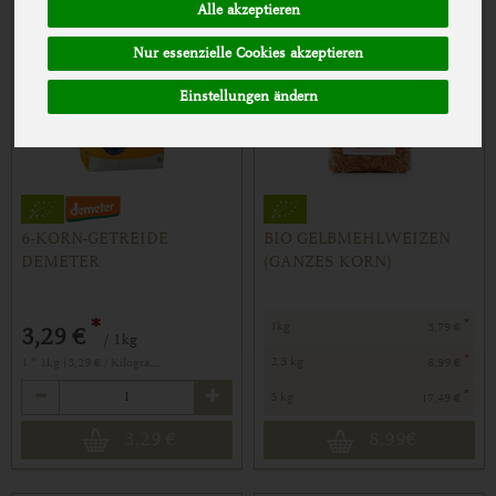
Alle akzeptieren
Nur essenzielle Cookies akzeptieren
Einstellungen ändern
6-KORN-GETREIDE
BIO GELBMEHLWEIZEN
DEMETER
(GANZES KORN)
*
*
1kg
3,79 €
3,29 €
/ 1kg
*
1 * 1kg (3,29 € / Kilogramm)
2,5 kg
8,99 €
Anzahl
*
5 kg
17,49 €
3,29
€
8,99
€