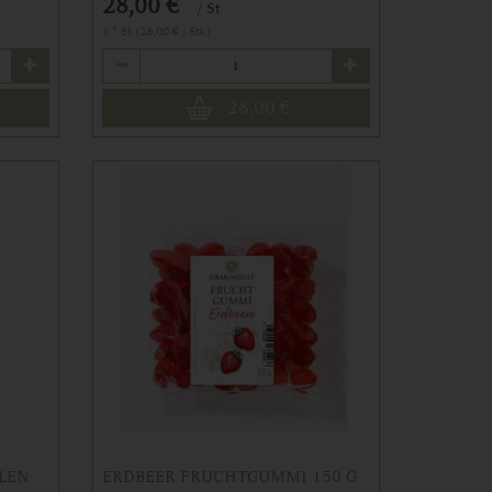
28,00 €
/ St
1 * St (28,00 € / Stk)
Anzahl
28,00
€
LEN
ERDBEER FRUCHTGUMMI 150 G