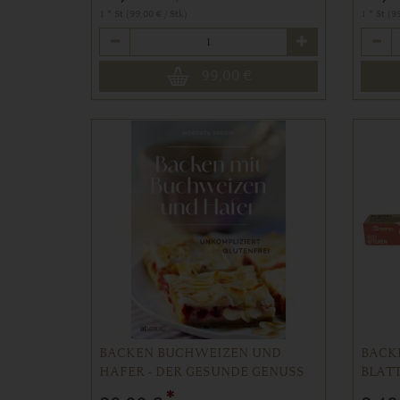
1 * St (99,00 € / Stk)
1 * St (9
Anzahl
Anzahl
99,00
€
BACKEN BUCHWEIZEN UND
BACKP
HAFER - DER GESUNDE GENUSS
BLAT
*