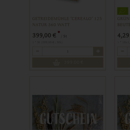
GETREIDEMÜHLE "CEREALO" 125
GRÜN
NATUR 360 WATT
BEUTE
*
399,00 €
4,29
/ St
1 * St (399,00 € / Stk)
1 * 18x1
Anzahl
Anzahl
399,00
€