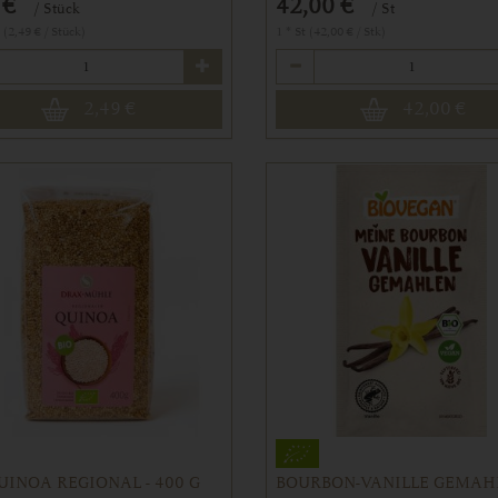
 €
42,00 €
/ Stück
/ St
 (2,49 € / Stück)
1 * St (42,00 € / Stk)
Anzahl
2,49
€
42,00
€
UINOA REGIONAL - 400 G
BOURBON-VANILLE GEMAH