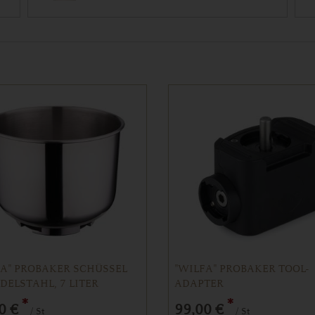
FA" PROBAKER SCHÜSSEL
"WILFA" PROBAKER TOOL-
DELSTAHL, 7 LITER
ADAPTER
UNGSVERMÖGEN
*
*
0 €
99,00 €
/ St
/ St