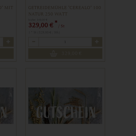
" MIT
GETREIDEMÜHLE "CEREALO" 100
NATUR 250 WATT
bisher 349,00 €
*
329,00 €
/ St
1 * St (329,00 € / Stk)
Anzahl
329,00
€