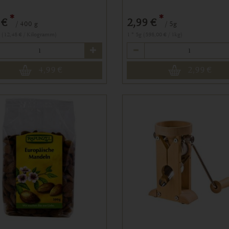
*
*
 €
2,99 €
/ 400 g
/ 5g
g (12,48 € / Kilogramm)
1 * 5g (598,00 € / 1kg)
Anzahl
4,99
€
2,99
€