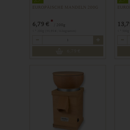
EUROPÄISCHE MANDELN 200G
EURO
*
6,79 €
13,7
/ 200g
1 * 200g (33,95 € / Kilogramm)
1 * 500g
Anzahl
Anzahl
6,79
€