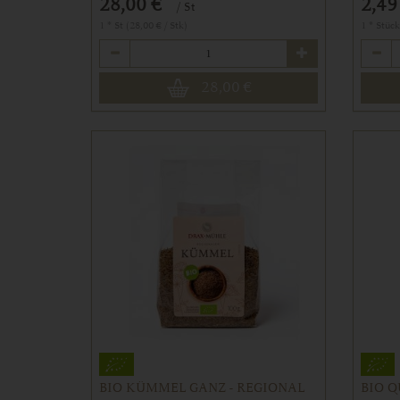
28,00 €
2,49
/ St
1 * St (28,00 € / Stk)
1 * Stück
Anzahl
Anzahl
28,00
€
BIO KÜMMEL GANZ - REGIONAL
BIO Q