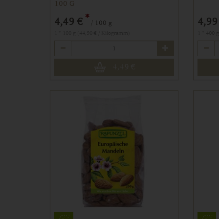
100 G
*
4,49 €
4,99
/ 100 g
1 * 100 g (44,90 € / Kilogramm)
1 * 400 
Anzahl
Anzahl
4,49
€