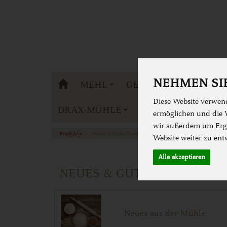
NEHMEN SIE
DRAX-MÜHLE
MEHL
GETREIDE
BACKE
Diese Website verwend
DRAX-MÜHLE
ermöglichen und die W
wir außerdem um Erge
Produkte
Neues & Gutscheine
Website weiter zu ent
Alle akzeptieren
NEUES & GUTSCHEINE
Neues aus der Mühle