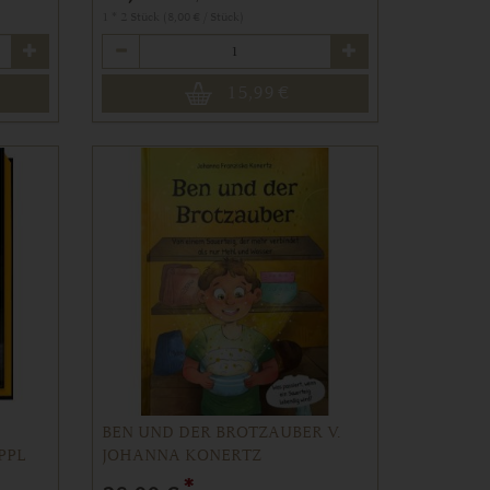
1 * 2 Stück (8,00 € / Stück)
Anzahl
15,99
€
BEN UND DER BROTZAUBER V.
PPL
JOHANNA KONERTZ
*