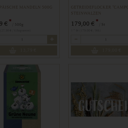
PÄISCHE MANDELN 500G
GETREIDEFLOCKER "CAMPO
STEINWALZEN
*
*
9 €
179,00 €
/ 500g
/ St
 (27,58 € / Kilogramm)
1 * St (179,00 € / Stk)
Anzahl
13,79
€
179,00
€