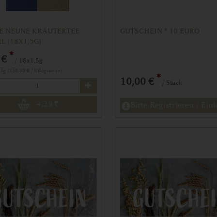
E NEUNE KRÄUTERTEE
GUTSCHEIN * 10 EURO
L (18X1,5G)
*
 €
/ 18x1,5g
,5g (158,89 € / Kilogramm)
*
10,00 €
/ Stück
4,29
€
Bitte Registrieren / Ein