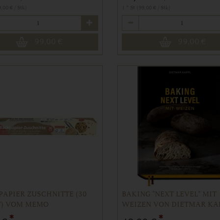
9,00 € / Stk)
1 * St (99,00 € / Stk)
Anzahl
99,00
€
99,00
€
APIER ZUSCHNITTE (30
BAKING "NEXT LEVEL" MIT
T) VOM MEMO
WEIZEN VON DIETMAR KA
*
*