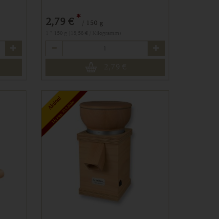
*
2,79 €
/ 150 g
1 * 150 g (18,58 € / Kilogramm)
Anzahl
2,79
€
Aktion!
bis zum 30.9.2026