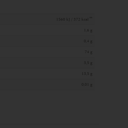
**
1560 kJ / 372 kcal
1,6 g
0,4 g
74 g
3,5 g
13,5 g
0,01 g