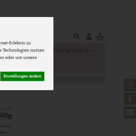
Produkt
net-Erlebnis zu
 MEHR
NEUES & GUTSCHEINE
se Technologien nutzen
en oder um unsere
Einstellungen ändern
Nr. 72278
500g
gramm)
ab 12: 500g 3,49 € (6,98 € / Kilogramm)