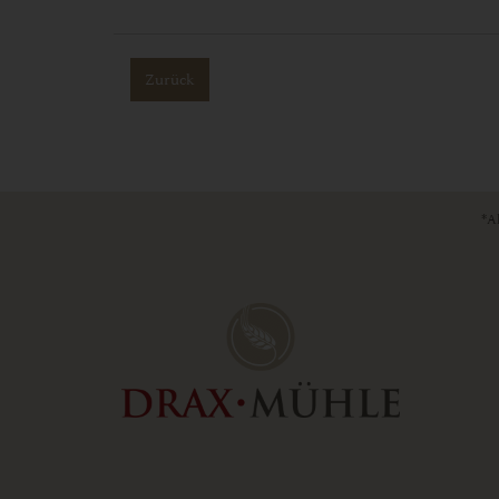
Zurück
*Al