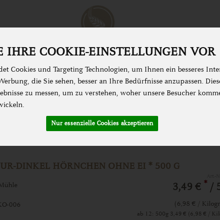
 IHRE COOKIE-EINSTELLUNGEN VOR
et Cookies und Targeting Technologien, um Ihnen ein besseres Inter
N & KOCHEN
SPEISEKAMMER
ZUBEHÖR &
erbung, die Sie sehen, besser an Ihre Bedürfnisse anzupassen. Die
bnisse zu messen, um zu verstehen, woher unsere Besucher komm
wickeln.
Nur essenzielle Cookies akzeptieren
 UR-DINKEL HÖRNCHEN OHNE EI * 500 G
Art.-
*
Mühle
3,49 €
/ 
(6,98 € / Kilo
KO-006