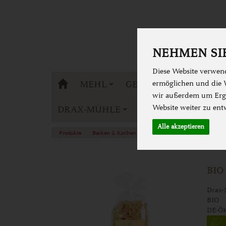
NEHMEN SIE
Diese Website verwend
DRAX-MÜHLE
MEHL
GETREIDE
BACKE
ermöglichen und die W
wir außerdem um Erge
Website weiter zu ent
DRAX-MÜHLE
Alle akzeptieren
Produkte
Backen & Kochen
Nudeln
Urdinkel Nudeln
BIO
Drax-
BIO
DE-Ö