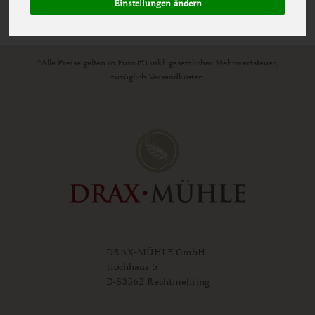
Einstellungen ändern
*Alle Preise gelten in Euro (€) inkl. gesetzlicher Mehrwertsteuer,
zuzüglich Versandkosten.
DRAX-MÜHLE GmbH
Hochhaus 5
D-83562 Rechtmehring