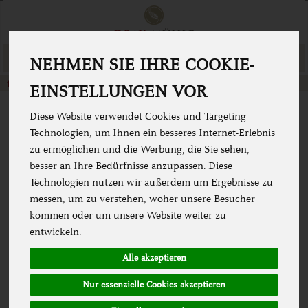
Produkt
NEHMEN SIE IHRE COOKIE-
Togg
cart
Tee & Kaffee
Kaffee
EINSTELLUNGEN VOR
Diese Website verwendet Cookies und Targeting
Produkte
Speisekammer
Tee & Kaffee
Kaffee
Technologien, um Ihnen ein besseres Internet-Erlebnis
zu ermöglichen und die Werbung, die Sie sehen,
besser an Ihre Bedürfnisse anzupassen. Diese
PRODUKT "ESPRESSO MINERO
Technologien nutzen wir außerdem um Ergebnisse zu
GEMAHLEN" NICHT
messen, um zu verstehen, woher unsere Besucher
kommen oder um unsere Website weiter zu
VERFÜGBAR.
entwickeln.
Alle akzeptieren
Das von Ihnen gesuchte Produkt ist leider zur Zeit nicht
verfügbar.
Nur essenzielle Cookies akzeptieren