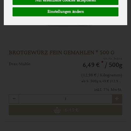
Nur essenzielle Cookies akzeptieren
Einstellungen ändern
BROTGEWÜRZ FEIN GEMAHLEN * 500 G
Art.-Nr. 36846
*
Drax-Mühle
6,49 €
/ 500g
(12,98 € / Kilogramm)
ab 5: 500g 6,49 € (12,98 € / Kilogramm)
inkl. 7% MwSt.
Anzahl
6,49
€