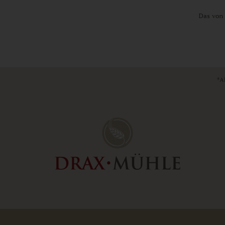
Das von 
*Al