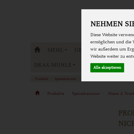
NEHMEN SIE
Diese Website verwend
ermöglichen und die W
DRAX-MÜHLE
MEHL
GETREIDE
wir außerdem um Erge
BACKE
Website weiter zu ent
DRAX-MÜHLE
Alle akzeptieren
Produkte
Speisekammer
Nüsse & Trockenfrüchte
Nüsse
Produkte
Speisekammer
Nüsse & Troc
PRO
NIC