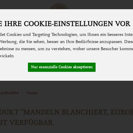
 IHRE COOKIE-EINSTELLUNGEN VOR
et Cookies und Targeting Technologien, um Ihnen ein besseres Inter
erbung, die Sie sehen, besser an Ihre Bedürfnisse anzupassen. Die
bnisse zu messen, um zu verstehen, woher unsere Besucher komm
N & KOCHEN
SPEISEKAMMER
ZUBEHÖR &
wickeln.
Nur essenzielle Cookies akzeptieren
kenfrüchte
Nüsse
DUKT "MANDELN BLANCHIERT, EUROP
HT VERFÜGBAR.