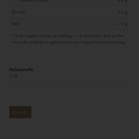
- davon Zucker
0,4 g
Eiweiß
5,1 g
Salz
1,77 g
** Kcal-Angaben können geringfügig (+/- 5) abweichen. Bitte prüfen
Sie im Einzelfall die Angaben auf der jeweiligen Produktverpackung.
Ballaststoffe
5.3g
Zurück