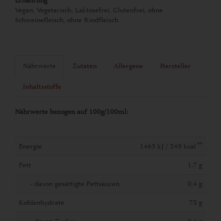
Ernährung
Vegan, Vegetarisch, Laktosefrei, Glutenfrei, ohne
Schweinefleisch, ohne Rindfleisch
Nährwerte
Zutaten
Allergene
Hersteller
Inhaltsstoffe
Nährwerte bezogen auf 100g/100ml:
**
Energie
1463 kJ / 349 kcal
Fett
1,7 g
- davon gesättigte Fettsäuren
0,4 g
Kohlenhydrate
75 g