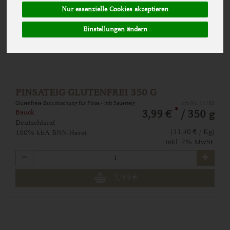
Nur essenzielle Cookies akzeptieren
Einstellungen ändern
PINSATEIG GLUTENFREI 350 G
Glutenfreie Backmischung für Pinsa - mit Sauerteig
Art.-Nr. 11188
*
Bauck
3,99 €
/ 350 g
Deutschland
(11,40 € / Kg)
100% kbA BNN-Herst
inkl. 7% MwSt.
Anzahl
3,99
€