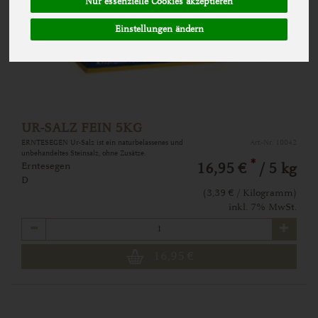
Nur essenzielle Cookies akzeptieren
Einstellungen ändern
UR-SALZ FEIN 5KG
ERNTESEGEN Ur-Salz ist ein naturbelassenes und
Art.-Nr. 10042
unbehandeltes Steinsalz, ohne Zusätze.
*
Erntesegen
16,95 €
/ 5 kg
D
(3,39 € / Kilogramm)
inkl. 7% MwSt.
Anzahl
16,95
€