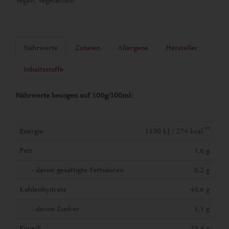
Vegan, Vegetarisch
Nährwerte
Zutaten
Allergene
Hersteller
Inhaltsstoffe
Nährwerte bezogen auf 100g/100ml:
**
Energie
1150 kJ / 274 kcal
Fett
1,6 g
- davon gesättigte Fettsäuren
0,2 g
Kohlenhydrate
40,6 g
- davon Zucker
1,1 g
Eiweiß
23,4 g