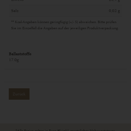
Salz
0,02 g
** Kcal-Angaben können geringfügig (+/- 5) abweichen. Bitte prüfen
Sie im Einzelfall die Angaben auf der jeweiligen Produktverpackung.
Ballaststoffe
17.0g
Zurück
*Alle Preise gelten in Euro (€) inkl. gesetzlicher Mehrwertsteuer,