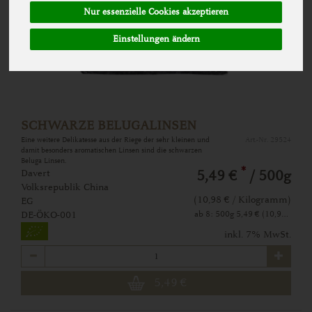
Nur essenzielle Cookies akzeptieren
Einstellungen ändern
SCHWARZE BELUGALINSEN
Eine weitere Delikatesse aus der Riege der sehr kleinen und
Art.-Nr. 29524
damit besonders aromatischen Linsen sind die schwarzen
Beluga Linsen.
*
Davert
5,49 €
/ 500g
Volksrepublik China
(10,98 € / Kilogramm)
EG
ab 8: 500g 5,49 € (10,98 € / Kilogramm)
DE-ÖKO-001
inkl. 7% MwSt.
Anzahl
5,49
€