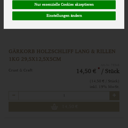
Nur essenzielle Cookies akzeptieren
Einstellungen ändern
GÄRKORB HOLZSCHLIFF LANG & RILLEN
1KG 29,5X12,5X5CM
Art.-Nr. 75548
*
Crust & Craft
14,50 €
/ Stück
(14,50 € / Stück)
inkl. 19% MwSt.
Anzahl
14,50
€