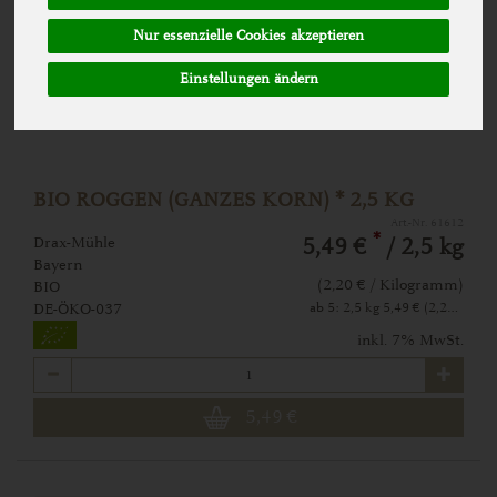
Nur essenzielle Cookies akzeptieren
Einstellungen ändern
BIO ROGGEN (GANZES KORN) * 2,5 KG
Art.-Nr. 61612
*
Drax-Mühle
5,49 €
/ 2,5 kg
Bayern
(2,20 € / Kilogramm)
BIO
ab 5: 2,5 kg 5,49 € (2,20 € / Kilogramm)
DE-ÖKO-037
inkl. 7% MwSt.
Anzahl
5,49
€