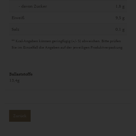
- davon Zucker
1,8 g
Eiweiß
9,5 g
Salz
0,1 g
** Kcal-Angaben können geringfügig (+/- 5) abweichen. Bitte prüfen
Sie im Einzelfall die Angaben auf der jeweiligen Produktverpackung.
Ballaststoffe
13,4g
Zurück