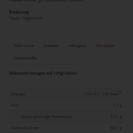
müssen immer gut durcherhitzt werden.
Ernährung
Vegan, Vegetarisch
Nährwerte
Zutaten
Allergene
Hersteller
Inhaltsstoffe
Nährwerte bezogen auf 100g/100ml:
**
Energie
1364 kJ / 326 kcal
Fett
1,7 g
- davon gesättigte Fettsäuren
0,31 g
Kohlenhydrate
60,7 g