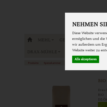
NEHMEN SIE
Diese Website verwend
DRAX-MÜHLE
ermöglichen und die W
MEHL
GETREIDE
BACKE
wir außerdem um Erge
Website weiter zu ent
DRAX-MÜHLE
Alle akzeptieren
Produkte
Speisekammer
Tee & Kaffee
Kaffee
BIO
Drax-
BIO
DE-Ö