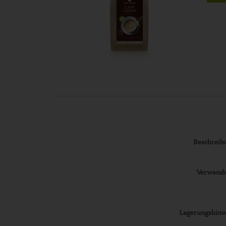
Beschreib
Verwend
Lagerungshinw