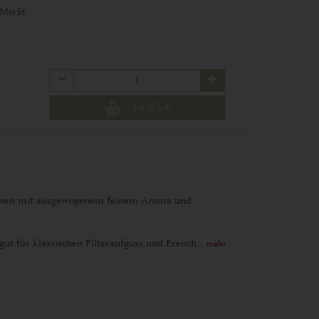
 MwSt.
Anzahl
14,95
€
bohnen mit ausgewogenem feinem Aroma und
ut für klassischen Filteraufguss und French...
mehr