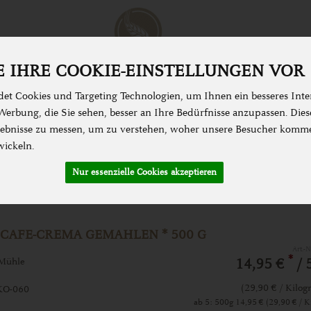
 IHRE COOKIE-EINSTELLUNGEN VOR
et Cookies und Targeting Technologien, um Ihnen ein besseres Inter
erbung, die Sie sehen, besser an Ihre Bedürfnisse anzupassen. Die
N & KOCHEN
SPEISEKAMMER
ZUBEHÖR &
bnisse zu messen, um zu verstehen, woher unsere Besucher komm
wickeln.
Nur essenzielle Cookies akzeptieren
 CAFE-CREMA GEMAHLEN * 500 G
Art.-
*
Mühle
14,95 €
/ 
(29,90 € / Kilo
KO-060