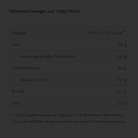
Nährwerte bezogen auf 100g/100ml:
**
Energie
2143 kJ / 512 kcal
Fett
29 g
- davon gesättigte Fettsäuren
2,6 g
Kohlenhydrate
53 g
- davon Zucker
0,6 g
Eiweiß
8,1 g
Salz
2,5 g
** Kcal-Angaben können geringfügig (+/- 5) abweichen. Bitte prüfen
Sie im Einzelfall die Angaben auf der jeweiligen Produktverpackung.