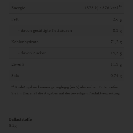
**
Energie
1573 kJ / 376 kcal
Fett
2,6 g
- davon gesättigte Fettsäuren
0,3 g
Kohlenhydrate
71,2 g
- davon Zucker
15,3 g
Eiweiß
11,9 g
Salz
0,74 g
** Kcal-Angaben können geringfügig (+/- 5) abweichen. Bitte prüfen
Sie im Einzelfall die Angaben auf der jeweiligen Produktverpackung.
Ballaststoffe
8,2g