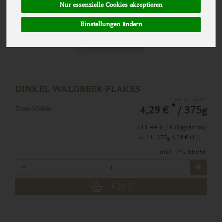
Nur essenzielle Cookies akzeptieren
Einstellungen ändern
DINKEL WALDBEER-FLAKES
Art.-Nr. 88237
*
Drax-Mühle
4,29 €
/ 375g
(11,44 € / Kilogramm)
ab 11: 375g 4,29 € (11,44 € / Kilogramm)
inkl. 7% MwSt.
Anzahl
4,29
€