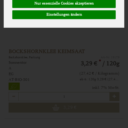
Nur essenzielle Cookies akzeptieren
Einstellungen ändern
BOCKSHORNKLEE KEIMSAAT
Bockshornklee, Packung
Art.-Nr. 13179
*
Sonnentor
3,29 €
/ 120g
A
(27,42 € / Kilogramm)
EG
ab 6: 120g 3,29 € (27,42 € / Kilogramm)
AT-BIO-301
inkl. 7% MwSt.
Anzahl
3,29
€