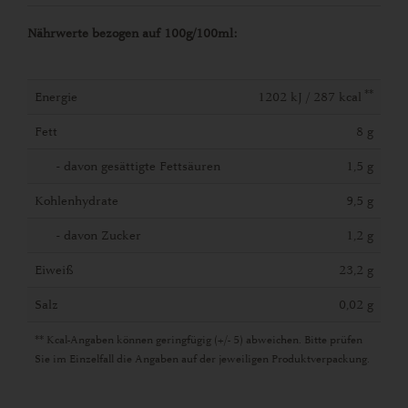
Nährwerte bezogen auf 100g/100ml:
**
Energie
1202 kJ / 287 kcal
Fett
8 g
- davon gesättigte Fettsäuren
1,5 g
Kohlenhydrate
9,5 g
- davon Zucker
1,2 g
Eiweiß
23,2 g
Salz
0,02 g
** Kcal-Angaben können geringfügig (+/- 5) abweichen. Bitte prüfen
Sie im Einzelfall die Angaben auf der jeweiligen Produktverpackung.