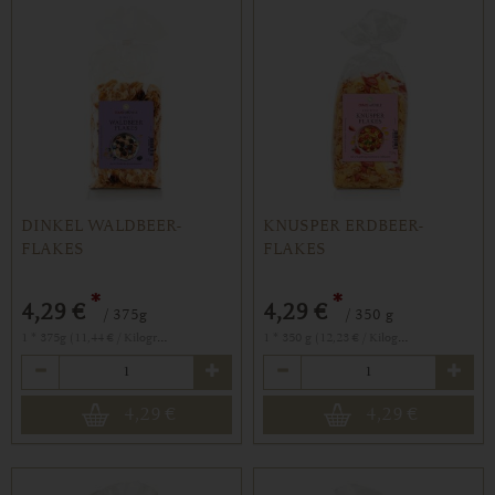
DINKEL WALDBEER-
KNUSPER ERDBEER-
FLAKES
FLAKES
*
*
4,29 €
4,29 €
/ 375g
/ 350 g
1 * 375g (11,44 € / Kilogramm)
1 * 350 g (12,23 € / Kilogramm)
Anzahl
Anzahl
4,29
€
4,29
€