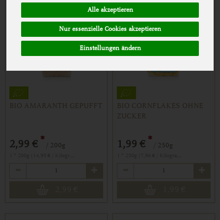
Alle akzeptieren
Nur essenzielle Cookies akzeptieren
Einstellungen ändern
BIO AMARANTH GEPUFFT
BIO CORNFLAKES OHNE
ZUCKER
*
*
2,99 €
1,99 €
/ 200g
/ 250g
1 * 200g (14,95 € / Kilogramm)
1 * 250g (7,96 € / Kilogramm)
Anzahl
Anzahl
2,99
€
1,99
€