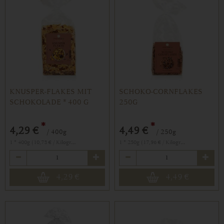
KNUSPER-FLAKES MIT
SCHOKO-CORNFLAKES
SCHOKOLADE * 400 G
250G
*
*
4,29 €
4,49 €
/ 400g
/ 250g
1 * 400g (10,73 € / Kilogramm)
1 * 250g (17,96 € / Kilogramm)
Anzahl
Anzahl
4,29
€
4,49
€