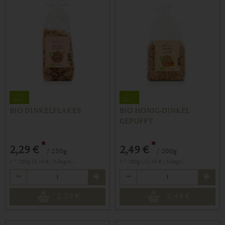
BIO DINKELFLAKES
BIO HONIG-DINKEL
GEPUFFT
*
*
2,29 €
2,49 €
/ 250g
/ 200g
1 * 250g (9,16 € / Kilogramm)
1 * 200g (12,45 € / Kilogramm)
Anzahl
Anzahl
2,29
€
2,49
€