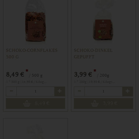
SCHOKO-CORNFLAKES
SCHOKO-DINKEL
500 G
GEPUFFT
*
*
8,49 €
3,99 €
/ 500 g
/ 200g
1 * 500 g (16,98 € / Kilogramm)
1 * 200g (19,95 € / Kilogramm)
Anzahl
Anzahl
8,49
€
3,99
€