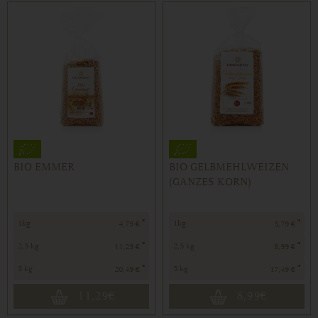
BIO EMMER
BIO GELBMEHLWEIZEN
(GANZES KORN)
*
*
1kg
1kg
4,79 €
3,79 €
*
*
2,5 kg
2,5 kg
11,29 €
8,99 €
*
*
5 kg
5 kg
20,49 €
17,49 €
11,29
€
8,99
€