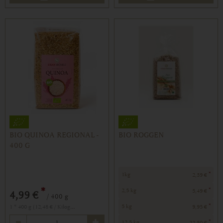
BIO QUINOA REGIONAL -
BIO ROGGEN
400 G
*
1kg
2,39 €
*
*
2,5 kg
5,49 €
4,99 €
/ 400 g
*
1 * 400 g (12,48 € / Kilogramm)
5 kg
9,95 €
Anzahl
*
12,5 kg
22,50 €