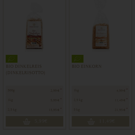
BIO DINKELREIS
BIO EINKORN
(DINKELRISOTTO)
*
*
500g
1kg
2,99 €
4,99 €
*
*
1kg
2,5 kg
5,99 €
11,49 €
*
*
2,5 kg
5 kg
13,95 €
21,95 €
5,99
€
11,49
€