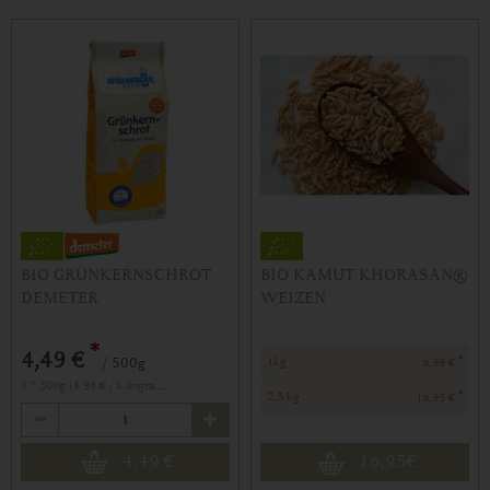
BIO GRÜNKERNSCHROT
BIO KAMUT KHORASAN®
DEMETER
WEIZEN
*
4,49 €
*
/ 500g
1kg
6,99 €
1 * 500g (8,98 € / Kilogramm)
*
2,5 kg
16,95 €
Anzahl
4,49
€
16,95
€