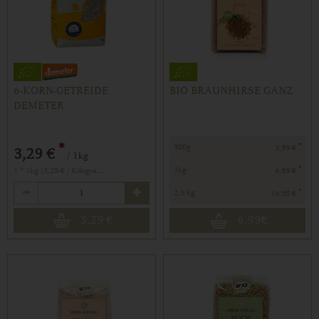
6-KORN-GETREIDE
BIO BRAUNHIRSE GANZ
DEMETER
*
*
500g
3,99 €
3,29 €
/ 1kg
*
1 * 1kg (3,29 € / Kilogramm)
1kg
6,99 €
Anzahl
*
2,5 kg
16,95 €
3,29
€
6,99
€