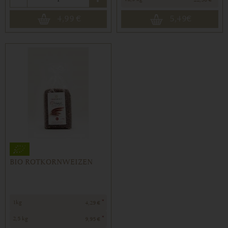
4,99
€
5,49
€
BIO ROTKORNWEIZEN
*
1kg
4,29 €
*
2,5 kg
9,95 €