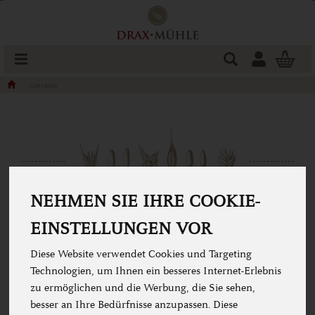
Produkt
Togg
cart
Getreide
NEHMEN SIE IHRE COOKIE-
GETREIDE
EINSTELLUNGEN VOR
Bestes Getreide ist Ährensache: Wählen Sie aus Weizen,
Diese Website verwendet Cookies und Targeting
Roggen, Dinkel, Nackthafer, Braunhirse, Emmer, Einkorn,
Technologien, um Ihnen ein besseres Internet-Erlebnis
Lichtkornroggen bis hin zu Gelbmehl- und Rotkornweizen.
zu ermöglichen und die Werbung, die Sie sehen,
besser an Ihre Bedürfnisse anzupassen. Diese