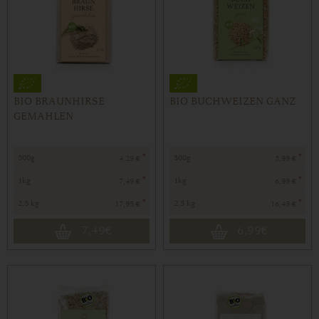
BIO BRAUNHIRSE
BIO BUCHWEIZEN GANZ
GEMAHLEN
*
*
500g
500g
4,29 €
3,99 €
*
*
1kg
1kg
7,49 €
6,99 €
*
*
2,5 kg
2,5 kg
17,95 €
16,49 €
7,49
€
6,99
€