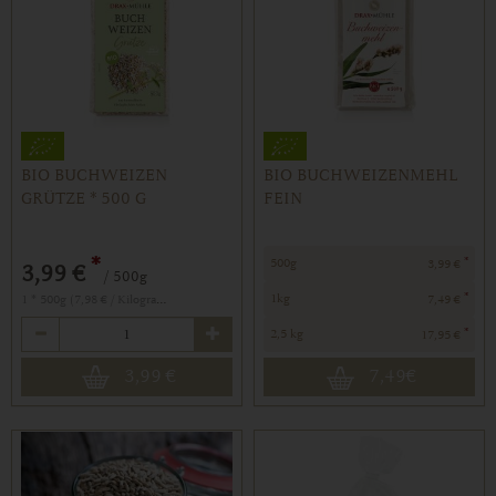
BIO BUCHWEIZEN
BIO BUCHWEIZENMEHL
GRÜTZE * 500 G
FEIN
*
*
500g
3,99 €
3,99 €
/ 500g
*
1 * 500g (7,98 € / Kilogramm)
1kg
7,49 €
Anzahl
*
2,5 kg
17,95 €
3,99
€
7,49
€