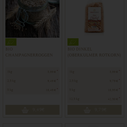
BIO
BIO DINKEL
CHAMPAGNERROGGEN
(OBERKULMER ROTKORN)
*
*
1kg
1kg
3,99 €
3,99 €
*
*
2,5 kg
2,5 kg
9,49 €
9,79 €
*
*
5 kg
5 kg
18,49 €
18,95 €
*
12,5 kg
42,50 €
9,49
€
9,79
€