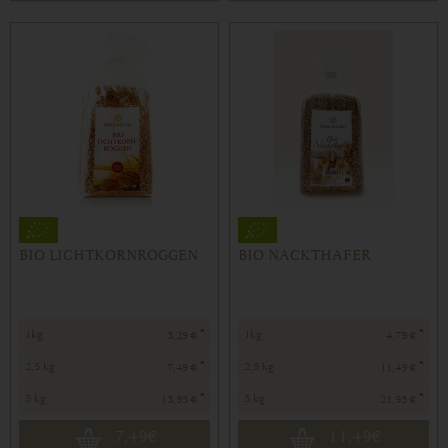
BIO LICHTKORNROGGEN
BIO NACKTHAFER
*
*
1kg
1kg
3,29 €
4,79 €
*
*
2,5 kg
2,5 kg
7,49 €
11,49 €
*
*
5 kg
5 kg
13,95 €
21,95 €
7,49
€
11,49
€